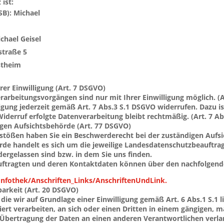
ist:
B): Michael 
chael Geisel
traße 5
stheim
rer Einwilligung (Art. 7 DSGVO)
rbeitungsvorgängen sind nur mit Ihrer Einwilligung möglich. (Art.
ligung jederzeit gemäß Art. 7 Abs.3 S.1 DSGVO widerrufen. Dazu is
Widerruf erfolgte Datenverarbeitung bleibt rechtmäßig. (Art. 7 A
igen Aufsichtsbehörde (Art. 77 DSGVO)
rstößen haben Sie ein Beschwerderecht bei der zuständigen Aufsi
rde handelt es sich um die jeweilige Landesdatenschutzbeauftra
dergelassen sind bzw. in dem Sie uns finden.
uftragten und deren Kontaktdaten können über den nachfolgende
Infothek/Anschriften_Links/AnschriftenUndLink.
barkeit (Art. 20 DSGVO)
, die wir auf Grundlage einer Einwilligung gemäß Art. 6 Abs.1 S.1 l
tisiert verarbeiten, an sich oder einen Dritten in einem gängigen
te Übertragung der Daten an einen anderen Verantwortlichen verla