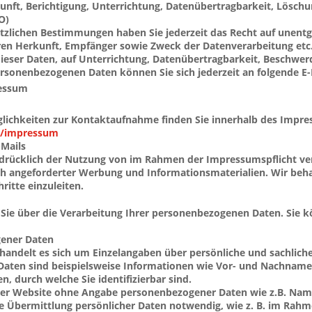
kunft, Berichtigung, Unterrichtung, Datenübertragbarkeit, Lösc
O)
zlichen Bestimmungen haben Sie jederzeit das Recht auf unentge
n Herkunft, Empfänger sowie Zweck der Datenverarbeitung etc. Ih
eser Daten, auf Unterrichtung, Datenübertragbarkeit, Beschwer
ersonenbezogenen Daten können Sie sich jederzeit an folgende E-
ressum
ichkeiten zur Kontaktaufnahme finden Sie innerhalb des Impres
tv/impressum
Mails
drücklich der Nutzung von im Rahmen der Impressumspflicht ver
 angeforderter Werbung und Informationsmaterialien. Wir behalt
ritte einzuleiten.
Sie über die Verarbeitung Ihrer personenbezogenen Daten. Sie kö
gener Daten
andelt es sich um Einzelangaben über persönliche und sachliche
aten sind beispielsweise Informationen wie Vor- und Nachname, 
, durch welche Sie identifizierbar sind.
ser Website ohne Angabe personenbezogener Daten wie z.B. Name,
e Übermittlung persönlicher Daten notwendig, wie z. B. im Rah