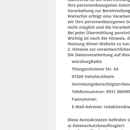
Ihre personenbezogenen Daten w
Kontaktformular.
Verarbeitung zur Bereitstellung
Weiterhin erfolgt eine Verarb
wir Ihre personenbezogenen Dat
nicht möglich und die Verarbeit
Bei jeder Übermittlung persön
Wichtig ist noch der Hinweis, 
DSGVO.
Nutzung dieser Website zu tun 
2. Hinweis zur verantwortlichen
Die Datenverarbeitung auf dies
Betreiber:
würzburgRadio
Thüngersheimer Str. 64
97209 Veitshöchheim
Vertretungsberechtigter/Gesc
Würzburg
Telefonnummer: 0931 30699
Faxnummer:
E-Mail-Adresse: redaktion@
Diese Kontaktdaten befinden s
Link: 
a) Datenschutzbeauftragte/r