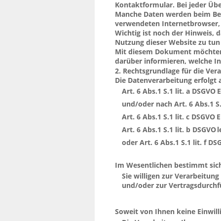
Kontaktformular. Bei jeder Üb
Manche Daten werden beim Besu
verwendeten Internetbrowser, d
Wichtig ist noch der Hinweis, 
Nutzung dieser Website zu tun 
Mit diesem Dokument möchten
darüber informieren, welche In
2. Rechtsgrundlage für die Ve
Die Datenverarbeitung erfolgt
von:
Art. 6 Abs.1 S.1 lit. a DSGVO (
E
und/oder nach Art. 6 Abs.1 S.
Art. 6 Abs.1 S.1 lit. c DSGVO (
E
V
Art. 6 Abs.1 S.1 lit. b DSGVO (
l
I
oder Art. 6 Abs.1 S.1 lit. f DS
Im Wesentlichen bestimmt sich 
wie folgt:
Sie willigen zur Verarbeitu
und/oder zur Vertragsdurchfüh
Soweit von Ihnen keine Einwill
folgt: