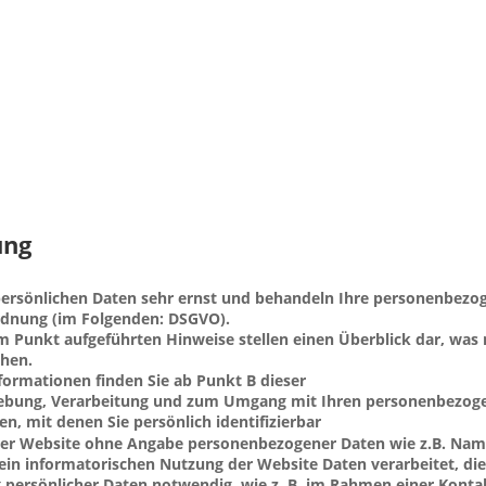
ung
ersönlichen Daten sehr ernst und behandeln Ihre personenbezog
dnung (im Folgenden: DSGVO).
 Punkt aufgeführten Hinweise stellen einen Überblick dar, was 
ehen.
ormationen finden Sie ab Punkt B dieser 
rhebung, Verarbeitung und zum Umgang mit Ihren personenbezog
en, mit denen Sie persönlich identifizierbar 
ser Website ohne Angabe personenbezogener Daten wie z.B. Name,
ein informatorischen Nutzung der Website Daten verarbeitet, die
 persönlicher Daten notwendig, wie z. B. im Rahmen einer Kont