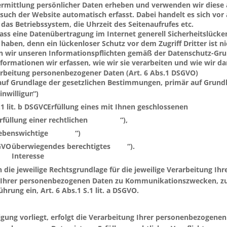
ermittlung persönlicher Daten erheben und verwenden wir diese
ch der Website automatisch erfasst. Dabei handelt es sich vor 
as Betriebssystem, die Uhrzeit des Seitenaufrufes etc.
dass eine Datenübertragung im Internet generell Sicherheitslücke
haben, denn ein lückenloser Schutz vor dem Zugriff Dritter ist ni
 wir unseren Informationspflichten gemäß der Datenschutz-G
formationen wir erfassen, wie wir sie verarbeiten und wie wir 
rarbeitung personenbezogener Daten (Art. 6 Abs.1 DSGVO)
 auf Grundlage der gesetzlichen Bestimmungen, primär auf Grund
„
inwilligung
“)
1 lit. b DSGVO („
Erfüllung eines mit Ihnen geschlossenen 
Vertrages“),
„
rfüllung einer rechtlichen 
“),
erpflichtung
„
ebenswichtige 
“)
nteressen
GVO („
überwiegendes berechtigtes 
“).
Interesse
die jeweilige Rechtsgrundlage für die jeweilige Verarbeitung I
ng Ihrer personenbezogenen Daten zu Kommunikationszwecken, z
rung ein, Art. 6 Abs.1 S.1 lit. a DSGVO.
igung vorliegt, erfolgt die Verarbeitung Ihrer personenbezogenen