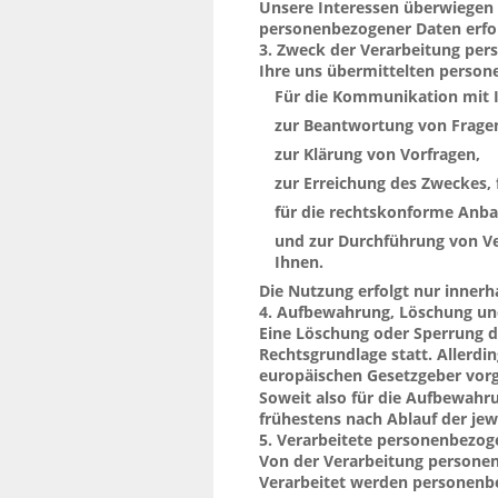
Unsere Interessen überwiegen i
personenbezogener Daten erfo
3. Zweck der Verarbeitung pe
Ihre uns übermittelten perso
genutzt:
Für die Kommunikation mit 
zur Beantwortung von Frage
zur Klärung von Vorfragen,
zur Erreichung des Zweckes,
übermitteln,
für die rechtskonforme Anb
Vertragsverhältnissen
und zur Durchführung von Ve
Ihnen.
Die Nutzung erfolgt nur innerha
4. Aufbewahrung, Löschung un
Umfangs.
Eine Löschung oder Sperrung d
Rechtsgrundlage statt. Allerdi
europäischen Gesetzgeber vorge
unterliegen.
Soweit also für die Aufbewahr
frühestens nach Ablauf der jewe
5. Verarbeitete personenbezo
Von der Verarbeitung persone
Verarbeitet werden personenb