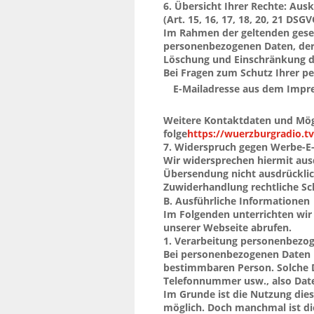
technischen Machbarkeit.
6. Übersicht Ihrer Rechte: Aus
(Art. 15, 16, 17, 18, 20, 21 DSGV
Im Rahmen der geltenden geset
personenbezogenen Daten, dere
Löschung und Einschränkung di
Bei Fragen zum Schutz Ihrer p
wenden:
E-Mailadresse aus dem Imp
Weitere Kontaktdaten und Mögl
https://wuerzburgradio.
folgenden Link: 
7. Widerspruch gegen Werbe-E-
Wir widersprechen hiermit aus
Übersendung nicht ausdrücklich
Zuwiderhandlung rechtliche Sch
B. Ausführliche Informationen
Im Folgenden unterrichten wir 
unserer Webseite abrufen.
1. Verarbeitung personenbezo
Bei personenbezogenen Daten h
bestimmbaren Person. Solche D
Telefonnummer usw., also Daten
Im Grunde ist die Nutzung die
möglich. Doch manchmal ist di