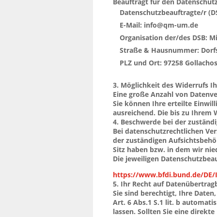
Beauftragt für den Datenschutz 
Datenschutzbeauftragte/r (DS
Geisel
E-Mail: info@qm-um.de
Organisation der/des DSB: Mi
Straße & Hausnummer: Dorfs
PLZ und Ort: 97258 Gollacho
3. Möglichkeit des Widerrufs Ih
Eine große Anzahl von Datenvera
Sie können Ihre erteilte Einwil
DSGVO)
ausreichend. Die bis zu Ihrem 
4. Beschwerde bei der zuständ
Bei datenschutzrechtlichen Ve
der zuständigen Aufsichtsbehö
Sitz haben bzw. in dem wir nie
Die jeweiligen Datenschutzbea
werden:
https://www.bfdi.bund.de/DE/
5. Ihr Recht auf Datenübertrag
html
Sie sind berechtigt, Ihre Daten
Art. 6 Abs.1 S.1 lit. b automa
lassen. Sollten Sie eine direk