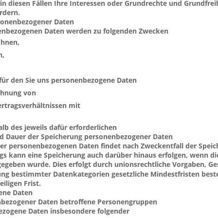
n diesen Fällen Ihre Interessen oder Grundrechte und Grundfreih
rdern.
rsonenbezogener Daten
nenbezogenen Daten werden zu folgenden Zwecken 
Ihnen,
n,
 für den Sie uns personenbezogene Daten 
ahnung von 
rtragsverhältnissen mit 
lb des jeweils dafür erforderlichen 
d Dauer der Speicherung personenbezogener Daten
er personenbezogenen Daten findet nach Zweckentfall der Speic
ngs kann eine Speicherung auch darüber hinaus erfolgen, wenn di
geben wurde. Dies erfolgt durch unionsrechtliche Vorgaben, Ges
ung bestimmter Datenkategorien gesetzliche Mindestfristen beste
iligen Frist.
gene Daten
nbezogener Daten betroffene Personengruppen
ezogene Daten insbesondere folgender 