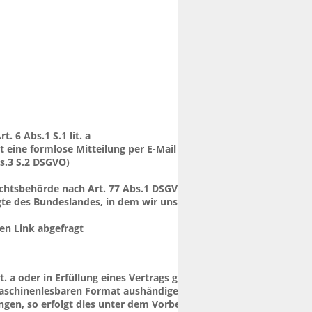
 6 Abs.1 S.1 lit. a 
t eine formlose Mitteilung per E-Mail 
bs.3 S.2 DSGVO)
chtsbehörde nach Art. 77 Abs.1 DSGVO. Bei 
gte des Bundeslandes, in dem wir unseren 
n Link abgefragt 
it. a oder in Erfüllung eines Vertrags gemäß 
, maschinenlesbaren Format aushändigen zu 
ngen, so erfolgt dies unter dem Vorbehalt der 