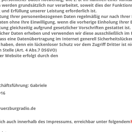
erden grundsätzlich nur verarbeitet, soweit dies der Funktionsf
 und Erfüllung unserer Leistung erforderlich ist.
eitung Ihrer personenbezogenen Daten regelmäßig nur nach Ihrer
en ohne Ihre Einwilligung, wenn die vorherige Einholung Ihrer E
ung gleichzeitig aufgrund gesetzlicher Vorschriften gestattet ist.
licher Daten erheben und verwenden wir diese ausschließlich im
dass eine Datenübertragung im Internet generell Sicherheitslücke
haben, denn ein lückenloser Schutz vor dem Zugriff Dritter ist ni
 Stelle (Art. 4 Abs.7 DSGVO)
er Website erfolgt durch den 
häftsführung: Gabriele 
916
wuerzburgradio.de
ich auch innerhalb des Impressums, erreichbar unter folgendem 