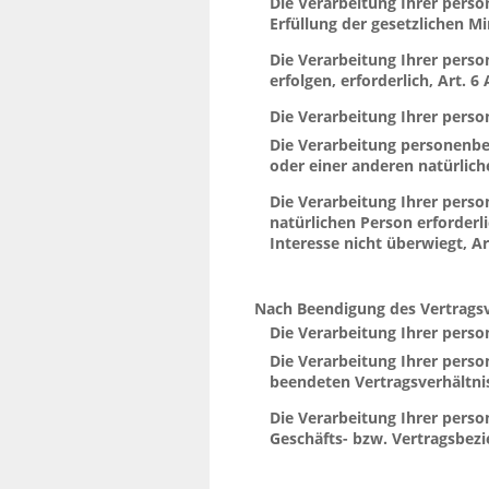
Die Verarbeitung Ihrer perso
Erfüllung der gesetzlichen Mi
Die Verarbeitung Ihrer pers
erfolgen, erforderlich, Art. 6 
Die Verarbeitung Ihrer person
DSGVO;
Die Verarbeitung personenbez
oder einer anderen natürliche
Die Verarbeitung Ihrer perso
natürlichen Person erforderl
Interesse nicht überwiegt, Art
Nach Beendigung des Vertragsv
folgt:
Die Verarbeitung Ihrer pers
erforderlich;
Die Verarbeitung Ihrer pers
beendeten Vertragsverhältnis
Die Verarbeitung Ihrer perso
Geschäfts- bzw. Vertragsbezi