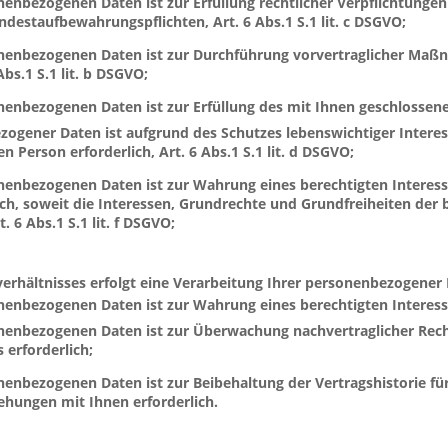
nenbezogenen Daten ist zur Erfüllung rechtlicher Verpflichtungen 
ndestaufbewahrungspflichten, Art. 6 Abs.1 S.1 lit. c DSGVO;
onenbezogenen Daten ist zur Durchführung vorvertraglicher Maßna
Abs.1 S.1 lit. b DSGVO;
enbezogenen Daten ist zur Erfüllung des mit Ihnen geschlossenen V
ogener Daten ist aufgrund des Schutzes lebenswichtiger Interes
n Person erforderlich, Art. 6 Abs.1 S.1 lit. d DSGVO;
nenbezogenen Daten ist zur Wahrung eines berechtigten Interess
ich, soweit die Interessen, Grundrechte und Grundfreiheiten der 
. 6 Abs.1 S.1 lit. f DSGVO;
erhältnisses erfolgt eine Verarbeitung Ihrer personenbezogener 
onenbezogenen Daten ist zur Wahrung eines berechtigten Intere
onenbezogenen Daten ist zur Überwachung nachvertraglicher Rech
 erforderlich;
nenbezogenen Daten ist zur Beibehaltung der Vertragshistorie für
ehungen mit Ihnen erforderlich.